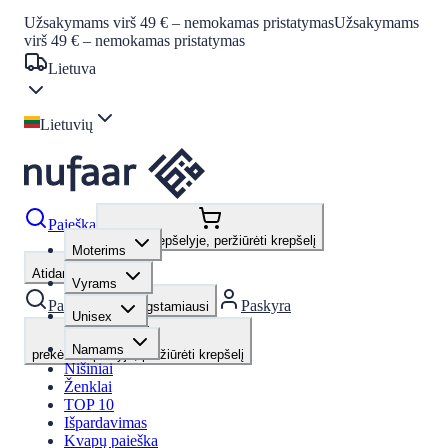
Užsakymams virš 49 € – nemokamas pristatymas
Užsakymams
virš 49 € – nemokamas pristatymas
Lietuva
Lietuvių
Paieška
prekės krepšelyje, peržiūrėti krepšelį
Moterims
Atidaryti meniu
Vyrams
Paieška
Paskyra
Mėgstamiausi
Unisex
Namams
prekės krepšelyje, peržiūrėti krepšelį
Nišiniai
Ženklai
TOP 10
Išpardavimas
Kvapų paieška