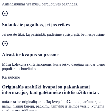
Autentiškumas yra mūsų parduotuvės pagrindas.
Sulauksite pagalbos, jei jos reikės
Jei nesate tikri, ką pasirinkti, padėsime apsispręsti, bet nespausime.
Atraskite kvapus su prasme
Mūsų kolekcija skirta žmonėms, kurie ieško daugiau nei dar vieno
populiaraus buteliuko.
Ką siūlome
Originalūs arabiški kvapai su pakankamai
informacijos, kad galėtumėte rinktis užtikrintai.
nufaar rasite originalių arabiškų kvepalų iš žinomų parfumerijos
namų, nišinių kūrėjų, patikimų gamyklų ir šeimos verslų, kuriems
svarbus meistriškumas.