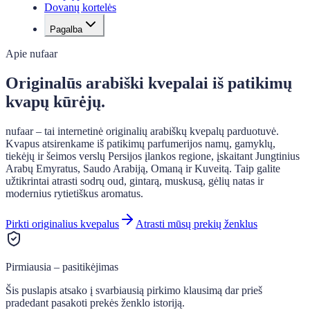
Dovanų kortelės
Pagalba
Apie nufaar
Originalūs arabiški kvepalai iš patikimų
kvapų kūrėjų.
nufaar – tai internetinė originalių arabiškų kvepalų parduotuvė.
Kvapus atsirenkame iš patikimų parfumerijos namų, gamyklų,
tiekėjų ir šeimos verslų Persijos įlankos regione, įskaitant Jungtinius
Arabų Emyratus, Saudo Arabiją, Omaną ir Kuveitą. Taip galite
užtikrintai atrasti sodrų oud, gintarą, muskusą, gėlių natas ir
modernius rytietiškus aromatus.
Pirkti originalius kvepalus
Atrasti mūsų prekių ženklus
Pirmiausia – pasitikėjimas
Šis puslapis atsako į svarbiausią pirkimo klausimą dar prieš
pradedant pasakoti prekės ženklo istoriją.