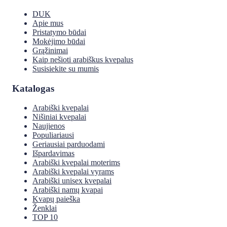
DUK
Apie mus
Pristatymo būdai
Mokėjimo būdai
Grąžinimai
Kaip nešioti arabiškus kvepalus
Susisiekite su mumis
Katalogas
Arabiški kvepalai
Nišiniai kvepalai
Naujienos
Populiariausi
Geriausiai parduodami
Išpardavimas
Arabiški kvepalai moterims
Arabiški kvepalai vyrams
Arabiški unisex kvepalai
Arabiški namų kvapai
Kvapų paieška
Ženklai
TOP 10