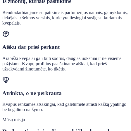
Iš žmonių, kuriais pasitikime
Bendradarbiaujame su patikimais parfumerijos namais, gamyklomis,
tiekėjais ir šeimos verslais, kurie yra tiesiogiai susiję su kuriamais
kvepalais.
Aišku dar prieš perkant
Arabiški kvepalai gali būti sodrūs, daugiasluoksniai ir ne visiems
pažįstami. Kvapų profilius paaiškiname aiškiai, kad prieš
užsakydami žinotumėte, ko tikėtis.
Atrinkta, o ne perkrauta
Kvapus renkamės atsakingai, kad galėtumėte atrasti kažką ypatingo
be begalinio naršymo.
Mūsų misija