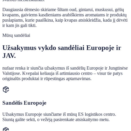
Daugiausia dėmesio skiriame šiltam oud, gintarui, muskusui, gėlių
kvapams, gaiviems kasdieniams arabiškiems aromatams ir produktų
puslapiams, kurie paaiškina, kaip kvapas atsiskleidžia, kada jį dėvėti
ir kam jis gali tikti.
Mūsų sandėliai
Užsakymus vykdo sandėliai Europoje ir
JAV.
nufaar renka ir siunčia užsakymus iš sandėlių Europoje ir Jungtinėse
Valstijose. Kvepalai keliauja iš artimiausio centro – visur tie patys
originalūs produktai ir rūpestingas aptarnavimas.
Sandėlis Europoje
Užsakymus Europoje siunčiame iš mūsų ES logistikos centro.
Siuntą galite sekti, o vežėją pasirenkate atsiskaitymo metu.