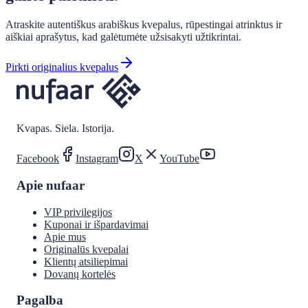
Atraskite autentiškus arabiškus kvepalus, rūpestingai atrinktus ir
aiškiai aprašytus, kad galėtumėte užsisakyti užtikrintai.
Pirkti originalius kvepalus
Kvapas. Siela. Istorija.
Facebook
Instagram
X
YouTube
Apie nufaar
VIP privilegijos
Kuponai ir išpardavimai
Apie mus
Originalūs kvepalai
Klientų atsiliepimai
Dovanų kortelės
Pagalba