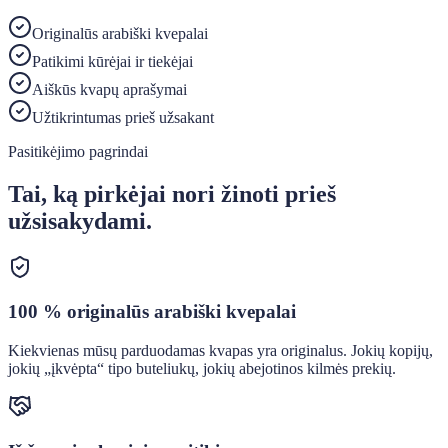
Originalūs arabiški kvepalai
Patikimi kūrėjai ir tiekėjai
Aiškūs kvapų aprašymai
Užtikrintumas prieš užsakant
Pasitikėjimo pagrindai
Tai, ką pirkėjai nori žinoti prieš
užsisakydami.
100 % originalūs arabiški kvepalai
Kiekvienas mūsų parduodamas kvapas yra originalus. Jokių kopijų,
jokių „įkvėpta“ tipo buteliukų, jokių abejotinos kilmės prekių.