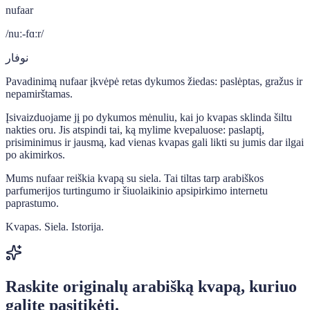
nufaar
/nuː-fɑːr/
نوفار
Pavadinimą nufaar įkvėpė retas dykumos žiedas: paslėptas, gražus ir
nepamirštamas.
Įsivaizduojame jį po dykumos mėnuliu, kai jo kvapas sklinda šiltu
nakties oru. Jis atspindi tai, ką mylime kvepaluose: paslaptį,
prisiminimus ir jausmą, kad vienas kvapas gali likti su jumis dar ilgai
po akimirkos.
Mums nufaar reiškia kvapą su siela. Tai tiltas tarp arabiškos
parfumerijos turtingumo ir šiuolaikinio apsipirkimo internetu
paprastumo.
Kvapas. Siela. Istorija.
Raskite originalų arabišką kvapą, kuriuo
galite pasitikėti.