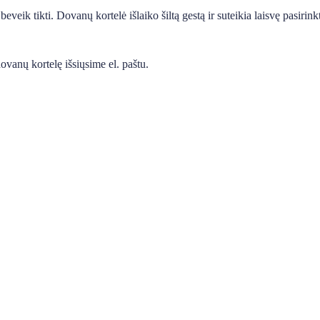
eveik tikti. Dovanų kortelė išlaiko šiltą gestą ir suteikia laisvę pasiri
ovanų kortelę išsiųsime el. paštu.