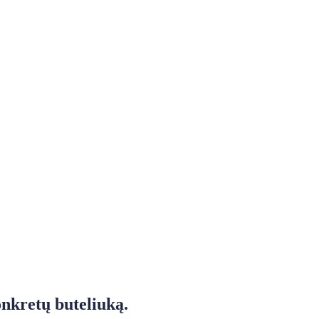
onkretų buteliuką.