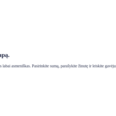
apą.
bai asmeniškas. Pasirinkite sumą, parašykite žinutę ir leiskite gavėjui at