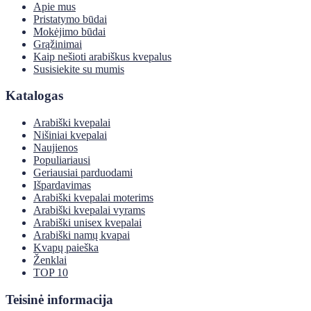
Apie mus
Pristatymo būdai
Mokėjimo būdai
Grąžinimai
Kaip nešioti arabiškus kvepalus
Susisiekite su mumis
Katalogas
Arabiški kvepalai
Nišiniai kvepalai
Naujienos
Populiariausi
Geriausiai parduodami
Išpardavimas
Arabiški kvepalai moterims
Arabiški kvepalai vyrams
Arabiški unisex kvepalai
Arabiški namų kvapai
Kvapų paieška
Ženklai
TOP 10
Teisinė informacija