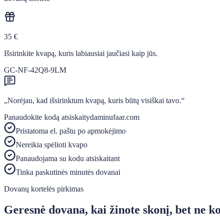
35 €
Išsirinkite kvapą, kuris labiausiai jaučiasi kaip jūs.
GC-NF-42Q8-9LM
„Norėjau, kad išsirinktum kvapą, kuris būtų visiškai tavo.“
Panaudokite kodą atsiskaitydami
nufaar.com
Pristatoma el. paštu po apmokėjimo
Nereikia spėlioti kvapo
Panaudojama su kodu atsiskaitant
Tinka paskutinės minutės dovanai
Dovanų kortelės pirkimas
Geresnė dovana, kai žinote skonį, bet ne k