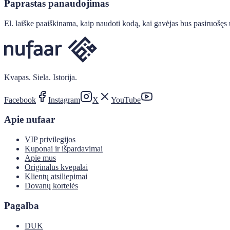
Paprastas panaudojimas
El. laiške paaiškinama, kaip naudoti kodą, kai gavėjas bus pasiruošęs 
Kvapas. Siela. Istorija.
Facebook
Instagram
X
YouTube
Apie nufaar
VIP privilegijos
Kuponai ir išpardavimai
Apie mus
Originalūs kvepalai
Klientų atsiliepimai
Dovanų kortelės
Pagalba
DUK