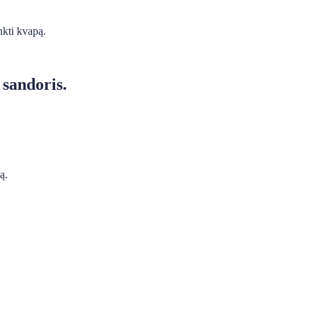
nkti kvapą.
 sandoris.
ą.