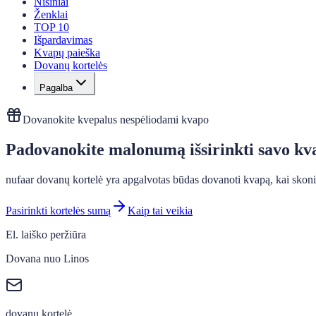
Nišiniai
Ženklai
TOP 10
Išpardavimas
Kvapų paieška
Dovanų kortelės
Pagalba
Dovanokite kvepalus nespėliodami kvapo
Padovanokite malonumą išsirinkti savo kv
nufaar dovanų kortelė yra apgalvotas būdas dovanoti kvapą, kai skonis la
Pasirinkti kortelės sumą
Kaip tai veikia
El. laiško peržiūra
Dovana nuo Linos
dovanų kortelė