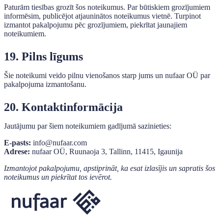
Paturām tiesības grozīt šos noteikumus. Par būtiskiem grozījumiem
informēsim, publicējot atjauninātos noteikumus vietnē. Turpinot
izmantot pakalpojumu pēc grozījumiem, piekrītat jaunajiem
noteikumiem.
19. Pilns līgums
Šie noteikumi veido pilnu vienošanos starp jums un nufaar OÜ par
pakalpojuma izmantošanu.
20. Kontaktinformācija
Jautājumu par šiem noteikumiem gadījumā sazinieties:
E-pasts:
info@nufaar.com
Adrese:
nufaar OÜ, Ruunaoja 3, Tallinn, 11415, Igaunija
Izmantojot pakalpojumu, apstiprināt, ka esat izlasījis un sapratis šos
noteikumus un piekrītat tos ievērot.