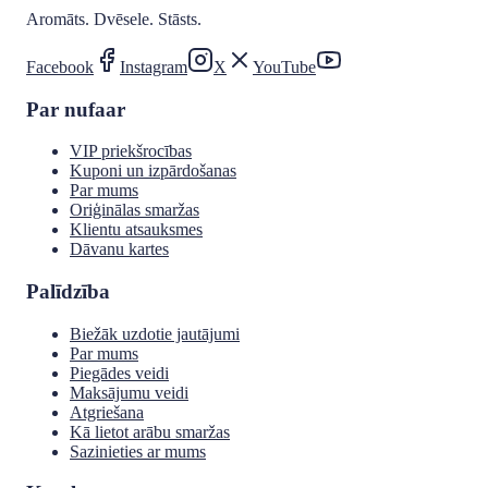
Aromāts. Dvēsele. Stāsts.
Facebook
Instagram
X
YouTube
Par nufaar
VIP priekšrocības
Kuponi un izpārdošanas
Par mums
Oriģinālas smaržas
Klientu atsauksmes
Dāvanu kartes
Palīdzība
Biežāk uzdotie jautājumi
Par mums
Piegādes veidi
Maksājumu veidi
Atgriešana
Kā lietot arābu smaržas
Sazinieties ar mums