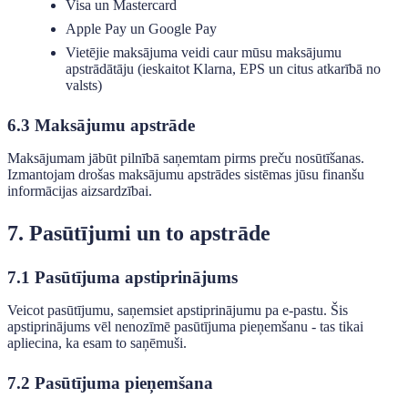
Visa un Mastercard
Apple Pay un Google Pay
Vietējie maksājuma veidi caur mūsu maksājumu
apstrādātāju (ieskaitot Klarna, EPS un citus atkarībā no
valsts)
6.3 Maksājumu apstrāde
Maksājumam jābūt pilnībā saņemtam pirms preču nosūtīšanas.
Izmantojam drošas maksājumu apstrādes sistēmas jūsu finanšu
informācijas aizsardzībai.
7. Pasūtījumi un to apstrāde
7.1 Pasūtījuma apstiprinājums
Veicot pasūtījumu, saņemsiet apstiprinājumu pa e-pastu. Šis
apstiprinājums vēl nenozīmē pasūtījuma pieņemšanu - tas tikai
apliecina, ka esam to saņēmuši.
7.2 Pasūtījuma pieņemšana