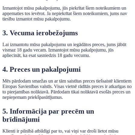
Izmantojot mūsu pakalpojumu, jūs piekrītat šiem noteikumiem un
apņematies tos ievērot. Ja nepiekrītat šiem noteikumiem, jums nav
tiesību izmantot mūsu pakalpojumu.
3. Vecuma ierobežojums
Lai izmantotu mūsu pakalpojumu un iegādātos preces, jums jābūt
vismaz 18 gadu vecam. Izmantojot mūsu pakalpojumu, jūs
apliecināt, ka esat sasniedzis 18 gadu vecumu.
4. Preces un pakalpojumi
Mēs pārdodam smaržas un ar tām saistītas preces tiešsaistē klientiem
Eiropas Savienības valstīs. Visas vietnē rādītās preces ir atkarīgas no
to pieejamības noliktavā. Pārdodam tikai noliktavā esošās preces un
nepieņemam priekšpasūtījumus.
5. Informācija par precēm un
brīdinājumi
Klienti ir pilnībā atbildīgi par to, vai viņi var droši lietot mūsu