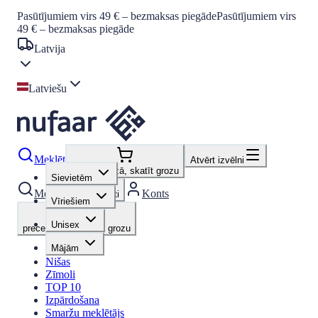
Pasūtījumiem virs 49 € – bezmaksas piegāde
Pasūtījumiem virs
49 € – bezmaksas piegāde
Latvija
Latviešu
Meklēt
Atvērt izvēlni
preces grozā, skatīt grozu
Sievietēm
Meklēt
Konts
Favorīti
Vīriešiem
Unisex
preces grozā, skatīt grozu
Mājām
Nišas
Zīmoli
TOP 10
Izpārdošana
Smaržu meklētājs