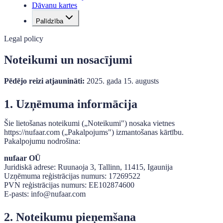
Dāvanu kartes
Palīdzība
Legal policy
Noteikumi un nosacījumi
Pēdējo reizi atjaunināti:
2025. gada 15. augusts
1. Uzņēmuma informācija
Šie lietošanas noteikumi („Noteikumi") nosaka vietnes
https://nufaar.com („Pakalpojums") izmantošanas kārtību.
Pakalpojumu nodrošina:
nufaar OÜ
Juridiskā adrese: Ruunaoja 3, Tallinn, 11415, Igaunija
Uzņēmuma reģistrācijas numurs: 17269522
PVN reģistrācijas numurs: EE102874600
E-pasts: info@nufaar.com
2. Noteikumu pieņemšana