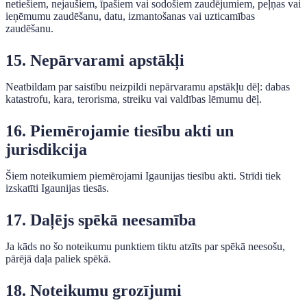
netiešiem, nejaušiem, īpašiem vai sodošiem zaudējumiem, peļņas vai
ieņēmumu zaudēšanu, datu, izmantošanas vai uzticamības
zaudēšanu.
15. Nepārvarami apstākļi
Neatbildam par saistību neizpildi nepārvaramu apstākļu dēļ: dabas
katastrofu, kara, terorisma, streiku vai valdības lēmumu dēļ.
16. Piemērojamie tiesību akti un
jurisdikcija
Šiem noteikumiem piemērojami Igaunijas tiesību akti. Strīdi tiek
izskatīti Igaunijas tiesās.
17. Daļējs spēkā neesamība
Ja kāds no šo noteikumu punktiem tiktu atzīts par spēkā neesošu,
pārējā daļa paliek spēkā.
18. Noteikumu grozījumi