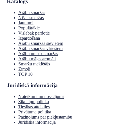
Katalogs
Arābu smaržas
Nišas smaržas
Jaunumi
Populārākie
Vislabāk pārdotie
Izpārdošana
Arābu smaržas sievietēm
Arābu smaržas vīriešiem
Arābu unisex smaržas
Arābu mājas aromāti
Smaržu meklētājs
Zīmoli
TOP 10
Juridiskā informācija
Noteikumi un nosacījumi
Sīkdatņu politika
Tiesības atteikties
Privātuma politika
Paziņojums par piekļūstamību
Juridiskā informācija