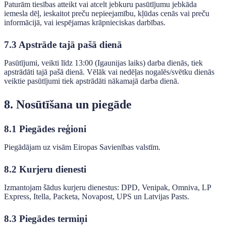
Paturām tiesības atteikt vai atcelt jebkuru pasūtījumu jebkāda
iemesla dēļ, ieskaitot preču nepieejamību, kļūdas cenās vai preču
informācijā, vai iespējamas krāpnieciskas darbības.
7.3 Apstrāde tajā pašā dienā
Pasūtījumi, veikti līdz 13:00 (Igaunijas laiks) darba dienās, tiek
apstrādāti tajā pašā dienā. Vēlāk vai nedēļas nogalēs/svētku dienās
veiktie pasūtījumi tiek apstrādāti nākamajā darba dienā.
8. Nosūtīšana un piegāde
8.1 Piegādes reģioni
Piegādājam uz visām Eiropas Savienības valstīm.
8.2 Kurjeru dienesti
Izmantojam šādus kurjeru dienestus: DPD, Venipak, Omniva, LP
Express, Itella, Packeta, Novapost, UPS un Latvijas Pasts.
8.3 Piegādes termiņi