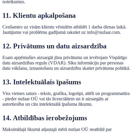
noteikumus.
11. Klientu apkalpošana
Cenšamies uz visām klientu vēstulēm atbildēt 1 darba dienas laikā.
Jautājumu vai problēmu gadījumā rakstiet uz info@nufaar.com.
12. Privātums un datu aizsardzība
Esam apņēmušies aizsargāt jūsu privātumu un ievērojam Vispārīgo
datu aizsardzības regulu (VDAR). Sīku informāciju par personas
datu vākšanu, izmantošanu un aizsardzību skatiet privātuma politikā.
13. Intelektuālais īpašums
Viss vietnes saturs - teksts, grafika, logotipi, attēli un programmatūra
- pieder nufaar OÜ vai tās licenciātiem un ir aizsargāts ar
autortiesību un citu intelektuālā īpašuma likumu.
14. Atbildības ierobežojums
Maksimālajā likumā atļautajā mērā nufaar OÜ neatbild par