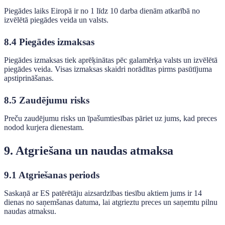
Piegādes laiks Eiropā ir no 1 līdz 10 darba dienām atkarībā no
izvēlētā piegādes veida un valsts.
8.4 Piegādes izmaksas
Piegādes izmaksas tiek aprēķinātas pēc galamērķa valsts un izvēlētā
piegādes veida. Visas izmaksas skaidri norādītas pirms pasūtījuma
apstiprināšanas.
8.5 Zaudējumu risks
Preču zaudējumu risks un īpašumtiesības pāriet uz jums, kad preces
nodod kurjera dienestam.
9. Atgriešana un naudas atmaksa
9.1 Atgriešanas periods
Saskaņā ar ES patērētāju aizsardzības tiesību aktiem jums ir 14
dienas no saņemšanas datuma, lai atgrieztu preces un saņemtu pilnu
naudas atmaksu.