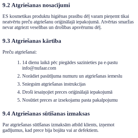
9.2 Atgriešanas nosacījumi
ES kosmetikas produktu higiēnas prasību dēļ varam pieņemt tikai
neatvērtu preču atgriešanu oriģinālajā iepakojumā. Atvērtas smaržas
nevar atgriezt veselības un drošības apsvērumu dēļ.
9.3 Atgriešanas kārtība
Preču atgriešanai:
14 dienu laikā pēc piegādes sazinieties pa e-pastu
info@nufaar.com
Norādiet pasūtījuma numuru un atgriešanas iemeslu
Sniegsim atgriešanas instrukcijas
Droši iesaiņojiet preces oriģinālajā iepakojumā
Nosūtiet preces ar izsekojamu pasta pakalpojumu
9.4 Atgriešanas sūtīšanas izmaksas
Par atgriešanas sūtīšanas izmaksām atbild klients, izņemot
gadījumus, kad prece bija bojāta vai ar defektiem.