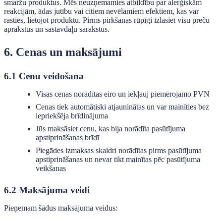
smaržu produktus. Mēs neuzņemamies atbildību par alerģiskām
reakcijām, ādas jutību vai citiem nevēlamiem efektiem, kas var
rasties, lietojot produktu. Pirms pirkšanas rūpīgi izlasiet visu preču
aprakstus un sastāvdaļu sarakstus.
6. Cenas un maksājumi
6.1 Cenu veidošana
Visas cenas norādītas eiro un iekļauj piemērojamo PVN
Cenas tiek automātiski atjauninātas un var mainīties bez
iepriekšēja brīdinājuma
Jūs maksāsiet cenu, kas bija norādīta pasūtījuma
apstiprināšanas brīdī
Piegādes izmaksas skaidri norādītas pirms pasūtījuma
apstiprināšanas un nevar tikt mainītas pēc pasūtījuma
veikšanas
6.2 Maksājuma veidi
Pieņemam šādus maksājuma veidus: