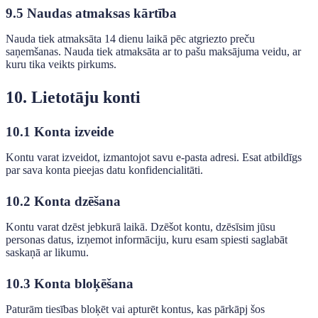
9.5 Naudas atmaksas kārtība
Nauda tiek atmaksāta 14 dienu laikā pēc atgriezto preču
saņemšanas. Nauda tiek atmaksāta ar to pašu maksājuma veidu, ar
kuru tika veikts pirkums.
10. Lietotāju konti
10.1 Konta izveide
Kontu varat izveidot, izmantojot savu e-pasta adresi. Esat atbildīgs
par sava konta pieejas datu konfidencialitāti.
10.2 Konta dzēšana
Kontu varat dzēst jebkurā laikā. Dzēšot kontu, dzēsīsim jūsu
personas datus, izņemot informāciju, kuru esam spiesti saglabāt
saskaņā ar likumu.
10.3 Konta bloķēšana
Paturām tiesības bloķēt vai apturēt kontus, kas pārkāpj šos