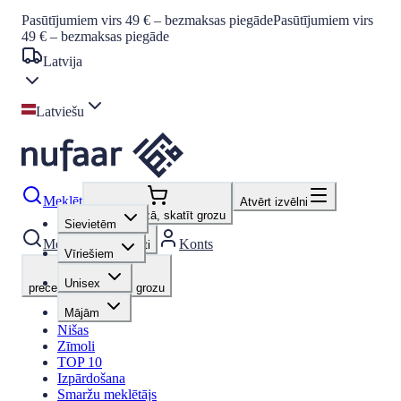
Pasūtījumiem virs 49 € – bezmaksas piegāde
Pasūtījumiem virs
49 € – bezmaksas piegāde
Latvija
Latviešu
Meklēt
Atvērt izvēlni
preces grozā, skatīt grozu
Sievietēm
Meklēt
Konts
Favorīti
Vīriešiem
Unisex
preces grozā, skatīt grozu
Mājām
Nišas
Zīmoli
TOP 10
Izpārdošana
Smaržu meklētājs