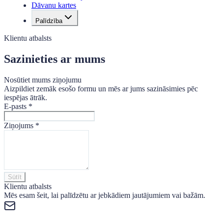
Dāvanu kartes
Palīdzība
Klientu atbalsts
Sazinieties ar mums
Nosūtiet mums ziņojumu
Aizpildiet zemāk esošo formu un mēs ar jums sazināsimies pēc
iespējas ātrāk.
E-pasts
*
Ziņojums
*
Sūtīt
Klientu atbalsts
Mēs esam šeit, lai palīdzētu ar jebkādiem jautājumiem vai bažām.