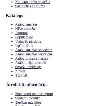
Kā lietot arābu smaržas
Sazinieties ar mums
Katalogs
Arābu smaržas
Nišas smaržas
Jaunumi
Populārākie
Vislabāk pārdotie
Izpārdošana
Arābu smaržas sievietēm
Arābu smaržas vīriešiem
Arābu unisex smaržas
Arābu mājas aromāti
Smaržu meklētājs
Zīmoli
TOP 10
Juridiskā informācija
Noteikumi un nosacījumi
Sīkdatņu politika
Tiesības atteikties