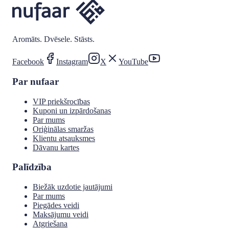
Aromāts. Dvēsele. Stāsts.
Facebook
Instagram
X
YouTube
Par nufaar
VIP priekšrocības
Kuponi un izpārdošanas
Par mums
Oriģinālas smaržas
Klientu atsauksmes
Dāvanu kartes
Palīdzība
Biežāk uzdotie jautājumi
Par mums
Piegādes veidi
Maksājumu veidi
Atgriešana