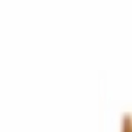
Niszowe
Marki
TOP 10
Promocje
Dobierz perfumy
Karty podarunkowe
Pomoc
Strona główna
Dla mężczyzn
Armaf
Armaf Club De Nuit Intense Man perfumy męskie
Zdjęcie 1
Zdjęcie 2
Zdjęcie 3
Zdjęcie 4
Zdjęc
Dodaj do ulubionych