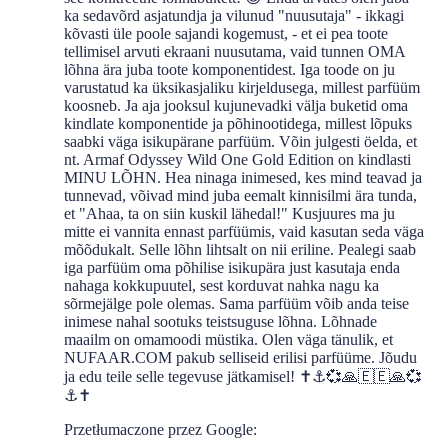
ka sedavõrd asjatundja ja vilunud "nuusutaja" - ikkagi
kõvasti üle poole sajandi kogemust, - et ei pea toote
tellimisel arvuti ekraani nuusutama, vaid tunnen OMA
lõhna ära juba toote komponentidest. Iga toode on ju
varustatud ka üksikasjaliku kirjeldusega, millest parfüüm
koosneb. Ja aja jooksul kujunevadki välja buketid oma
kindlate komponentide ja põhinootidega, millest lõpuks
saabki väga isikupärane parfüüm. Võin julgesti öelda, et
nt. Armaf Odyssey Wild One Gold Edition on kindlasti
MINU LÕHN. Hea ninaga inimesed, kes mind teavad ja
tunnevad, võivad mind juba eemalt kinnisilmi ära tunda,
et "Ahaa, ta on siin kuskil lähedal!" Kusjuures ma ju
mitte ei vannita ennast parfüümis, vaid kasutan seda väga
mõõdukalt. Selle lõhn lihtsalt on nii eriline. Pealegi saab
iga parfüüm oma põhilise isikupära just kasutaja enda
nahaga kokkupuutel, sest korduvat nahka nagu ka
sõrmejälge pole olemas. Sama parfüüm võib anda teise
inimese nahal sootuks teistsuguse lõhna. Lõhnade
maailm on omamoodi müstika. Olen väga tänulik, et
NUFAAR.COM pakub selliseid erilisi parfüüme. Jõudu
ja edu teile selle tegevuse jätkamisel! ✝️⚓️💞🙏🇪🇪🙏💞
⚓️✝️
Przetłumaczone przez Google: