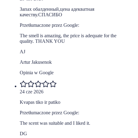
Запах обалденный,цена адекватная
качеству.СПАСИБО
Przetłumaczone przez Google:
The smell is amazing, the price is adequate for the
quality. THANK YOU
AJ
Artur Jakusenok
Opinia w Google
24 cze 2026
Kvapas tiko ir patiko
Przetłumaczone przez Google:
The scent was suitable and I liked it.
DG