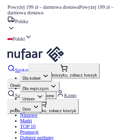
Powyżej 199 zł – darmowa dostawa
Powyżej 199 zł –
darmowa dostawa
Polska
Polski
Szukaj
produkty w koszyku, zobacz koszyk
Dla kobiet
Otwórz menu
Dla mężczyzn
Szukaj
Konto
Ulubione
Unisex
Dom
produkty w koszyku, zobacz koszyk
Niszowe
Marki
TOP 10
Promocje
Dobierz perfumy