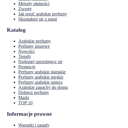
Metody płatności
Zwroty
Jak nosić arabskie perfumy
Skontaktuj się z nami
Katalog
Arabskie perfumy
Perfumy niszowe
Nowości
Trendy
Najlepiej sprzedające się
Promocje
Perfumy arabskie damskie
Perfumy arabskie męskie
Perfumy arabskie unisex
Arabskie zapachy do domu
Dobierz perfumy
Marki
TOP 10
Informacje prawne
Warunki i zasady