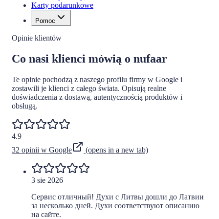
Karty podarunkowe
Pomoc
Opinie klientów
Co nasi klienci mówią o nufaar
Te opinie pochodzą z naszego profilu firmy w Google i
zostawili je klienci z całego świata. Opisują realne
doświadczenia z dostawą, autentycznością produktów i
obsługą.
4.9
32 opinii w Google
(opens in a new tab)
3 sie 2026
Сервис отличный! Духи с Литвы дошли до Латвии
за несколько дней. Духи соответствуют описанию
на сайте.