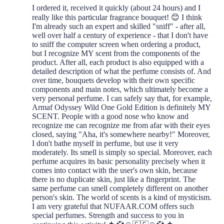
I ordered it, received it quickly (about 24 hours) and I
really like this particular fragrance bouquet! 😊 I think
I'm already such an expert and skilled "sniff" - after all,
well over half a century of experience - that I don't have
to sniff the computer screen when ordering a product,
but I recognize MY scent from the components of the
product. After all, each product is also equipped with a
detailed description of what the perfume consists of. And
over time, bouquets develop with their own specific
components and main notes, which ultimately become a
very personal perfume. I can safely say that, for example,
Armaf Odyssey Wild One Gold Edition is definitely MY
SCENT. People with a good nose who know and
recognize me can recognize me from afar with their eyes
closed, saying "Aha, it's somewhere nearby!" Moreover,
I don't bathe myself in perfume, but use it very
moderately. Its smell is simply so special. Moreover, each
perfume acquires its basic personality precisely when it
comes into contact with the user's own skin, because
there is no duplicate skin, just like a fingerprint. The
same perfume can smell completely different on another
person's skin. The world of scents is a kind of mysticism.
I am very grateful that NUFAAR.COM offers such
special perfumes. Strength and success to you in