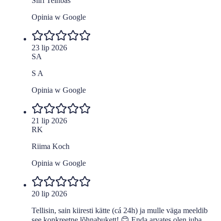
Siiri Teinbas
Opinia w Google
23 lip 2026
SA
S A
Opinia w Google
21 lip 2026
RK
Riima Koch
Opinia w Google
20 lip 2026
Tellisin, sain kiiresti kätte (cá 24h) ja mulle väga meeldib
see konkreetne lõhnabukett! 😊 Enda arvates olen juba