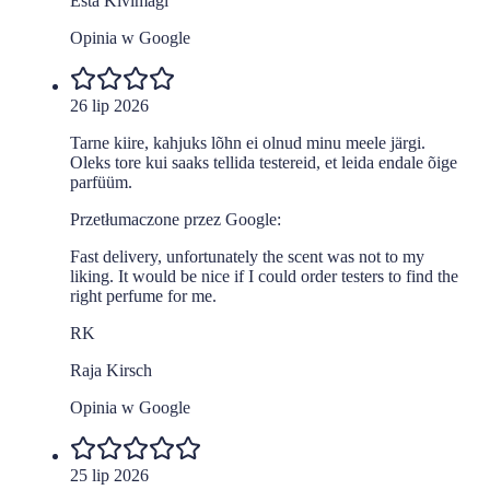
Esta Kivimägi
Opinia w Google
26 lip 2026
Tarne kiire, kahjuks lõhn ei olnud minu meele järgi.
Oleks tore kui saaks tellida testereid, et leida endale õige
parfüüm.
Przetłumaczone przez Google:
Fast delivery, unfortunately the scent was not to my
liking. It would be nice if I could order testers to find the
right perfume for me.
RK
Raja Kirsch
Opinia w Google
25 lip 2026