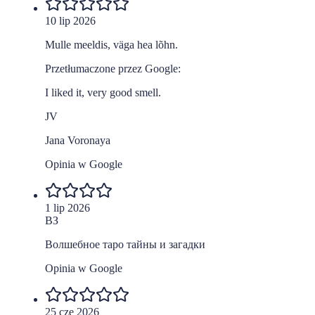
10 lip 2026
Mulle meeldis, väga hea lõhn.
Przetłumaczone przez Google:
I liked it, very good smell.
JV
Jana Voronaya
Opinia w Google
1 lip 2026
ВЗ
Волшебное таро тайны и загадки
Opinia w Google
25 cze 2026