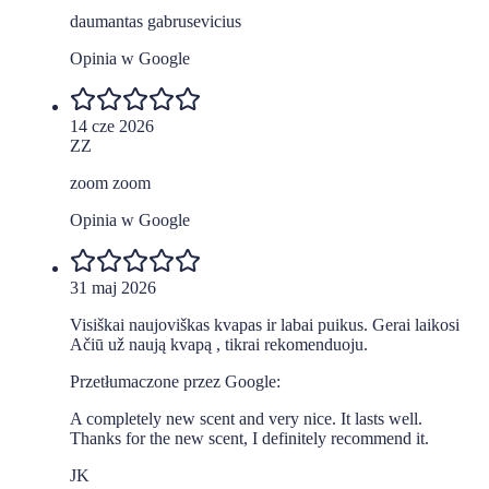
daumantas gabrusevicius
Opinia w Google
14 cze 2026
ZZ
zoom zoom
Opinia w Google
31 maj 2026
Visiškai naujoviškas kvapas ir labai puikus. Gerai laikosi
Ačiū už naują kvapą , tikrai rekomenduoju.
Przetłumaczone przez Google:
A completely new scent and very nice. It lasts well.
Thanks for the new scent, I definitely recommend it.
JK