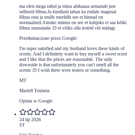
ma olen mega rahul ja minu abikaasa armastab just
selliseid lõhnu.Ja kindlasti tahan ka endale magusat
lõhna osta ja mulle meeldib see et hinnad on
normaalsed.Ainuke miinus on see et kahjuks ei saa kõiki
lõhnu nuusutada :D et võiks olla testrid või midagi.
Przetłumaczone przez Google:
I'm super satisfied and my husband loves these kinds of
scents. And I definitely want to buy myself a sweet scent
and I like that the prices are reasonable. The only
downside is that unfortunately you can't smell all the
scents :D I wish there were testers or something.
MT
Mariell Toimeta
Opinia w Google
24 lip 2026
ST