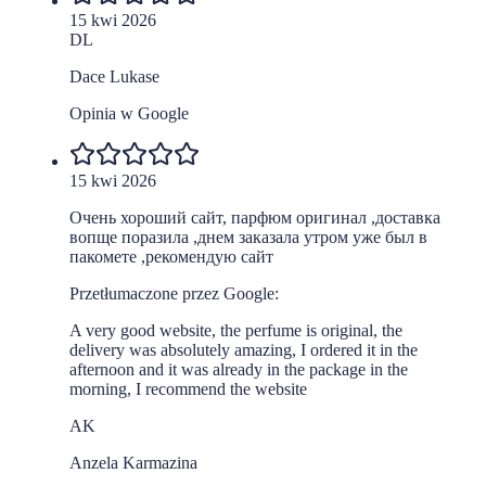
15 kwi 2026
DL
Dace Lukase
Opinia w Google
15 kwi 2026
Очень хороший сайт, парфюм оригинал ,доставка
вопще поразила ,днем заказала утром уже был в
пакомете ,рекомендую сайт
Przetłumaczone przez Google:
A very good website, the perfume is original, the
delivery was absolutely amazing, I ordered it in the
afternoon and it was already in the package in the
morning, I recommend the website
AK
Anzela Karmazina