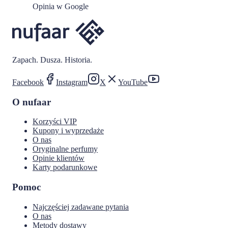
Opinia w Google
Zapach. Dusza. Historia.
Facebook
Instagram
X
YouTube
O nufaar
Korzyści VIP
Kupony i wyprzedaże
O nas
Oryginalne perfumy
Opinie klientów
Karty podarunkowe
Pomoc
Najczęściej zadawane pytania
O nas
Metody dostawy