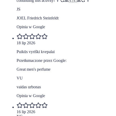
continuing this activity! ✝️ ️💞🙏🇪🇪🙏💞 ️✝️
JS
JOEL Friedrich Steinfeldt
Opinia w Google
18 lip 2026
Puikūs vyriški kvepalai
Przetłumaczone przez Google:
Great men's perfume
VU
vaidas urbonas
Opinia w Google
16 lip 2026