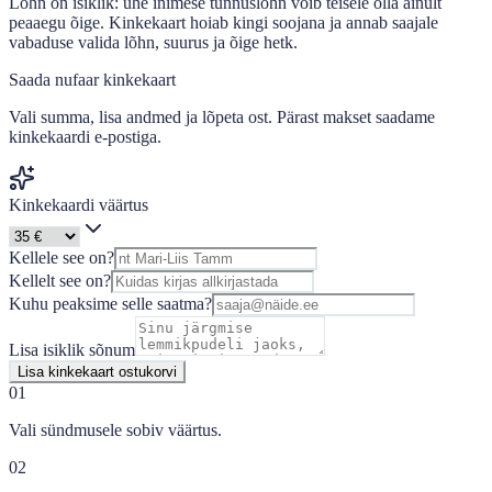
Lõhn on isiklik: ühe inimese tunnuslõhn võib teisele olla ainult
peaaegu õige. Kinkekaart hoiab kingi soojana ja annab saajale
vabaduse valida lõhn, suurus ja õige hetk.
Saada nufaar kinkekaart
Vali summa, lisa andmed ja lõpeta ost. Pärast makset saadame
kinkekaardi e-postiga.
Kinkekaardi väärtus
Kellele see on?
Kellelt see on?
Kuhu peaksime selle saatma?
Lisa isiklik sõnum
Lisa kinkekaart ostukorvi
01
Vali sündmusele sobiv väärtus.
02