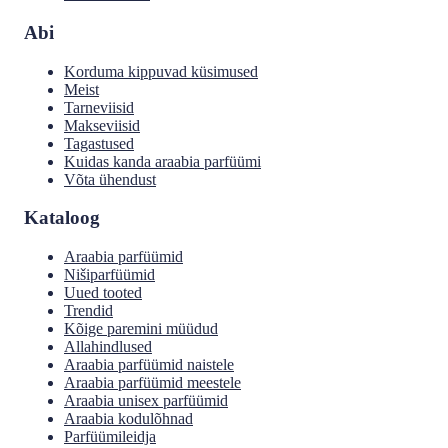
Abi
Korduma kippuvad küsimused
Meist
Tarneviisid
Makseviisid
Tagastused
Kuidas kanda araabia parfüümi
Võta ühendust
Kataloog
Araabia parfüümid
Nišiparfüümid
Uued tooted
Trendid
Kõige paremini müüdud
Allahindlused
Araabia parfüümid naistele
Araabia parfüümid meestele
Araabia unisex parfüümid
Araabia kodulõhnad
Parfüümileidja