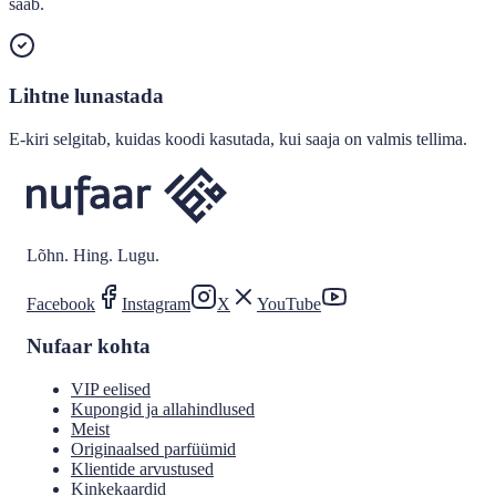
saab.
Lihtne lunastada
E-kiri selgitab, kuidas koodi kasutada, kui saaja on valmis tellima.
Lõhn. Hing. Lugu.
Facebook
Instagram
X
YouTube
Nufaar kohta
VIP eelised
Kupongid ja allahindlused
Meist
Originaalsed parfüümid
Klientide arvustused
Kinkekaardid