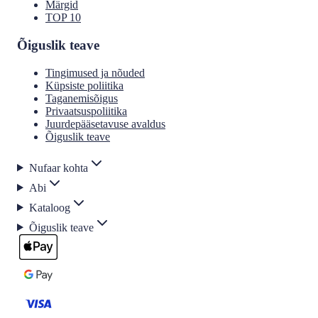
Märgid
TOP 10
Õiguslik teave
Tingimused ja nõuded
Küpsiste poliitika
Taganemisõigus
Privaatsuspoliitika
Juurdepääsetavuse avaldus
Õiguslik teave
Nufaar kohta
Abi
Kataloog
Õiguslik teave