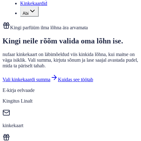
Kinkekaardid
Abi
Kingi parfüüm ilma lõhna ära arvamata
Kingi neile rõõm valida oma lõhn ise.
nufaar kinkekaart on läbimõeldud viis kinkida lõhna, kui maitse on
väga isiklik. Vali summa, kirjuta sõnum ja lase saajal avastada pudel,
mida ta päriselt tahab.
Vali kinkekaardi summa
Kuidas see töötab
E-kirja eelvaade
Kingitus Linalt
kinkekaart