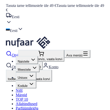
Tasuta tarne tellimustele üle 49 €
Tasuta tarne tellimustele üle 49
€
Eesti
Eesti
Otsi
Ava menüü
toodet ostukorvis, vaata korvi
Naistele
Otsi
Konto
Lemmikud
Meestele
Unisex
toodet ostukorvis, vaata korvi
Kodule
Nišš
Märgid
TOP 10
Allahindlused
Parfüümileidja