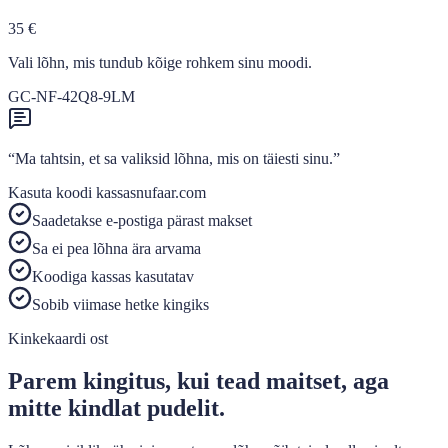
35 €
Vali lõhn, mis tundub kõige rohkem sinu moodi.
GC-NF-42Q8-9LM
“Ma tahtsin, et sa valiksid lõhna, mis on täiesti sinu.”
Kasuta koodi kassas
nufaar.com
Saadetakse e-postiga pärast makset
Sa ei pea lõhna ära arvama
Koodiga kassas kasutatav
Sobib viimase hetke kingiks
Kinkekaardi ost
Parem kingitus, kui tead maitset, aga
mitte kindlat pudelit.