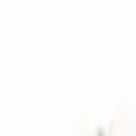
Nišš
Märgid
TOP 10
Allahindlused
Parfüümileidja
Kinkekaardid
Abi
Avaleht
Naistele
Flavia
Flavia Charming Lady naiste parfüüm
Pilt 1
Pilt 2
Pilt 3
Pilt 4
Pilt
Lisa lemmikutesse