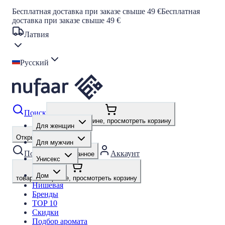
Бесплатная доставка при заказе свыше 49 €
Бесплатная
доставка при заказе свыше 49 €
Латвия
Русский
Поиск
товары в корзине, просмотреть корзину
Для женщин
Открыть меню
Для мужчин
Поиск
Аккаунт
Избранное
Унисекс
Дом
товары в корзине, просмотреть корзину
Нишевая
Бренды
TOP 10
Скидки
Подбор аромата