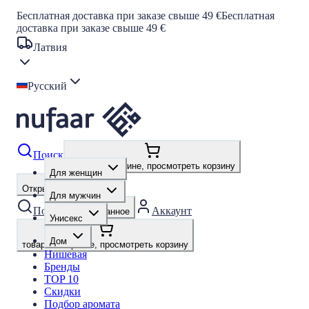
Бесплатная доставка при заказе свыше 49 €
Бесплатная
доставка при заказе свыше 49 €
Латвия
Русский
Поиск
товары в корзине, просмотреть корзину
Для женщин
Открыть меню
Для мужчин
Поиск
Аккаунт
Избранное
Унисекс
Дом
товары в корзине, просмотреть корзину
Нишевая
Бренды
TOP 10
Скидки
Подбор аромата